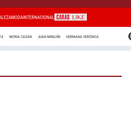
ALEZA
MODA
INTERNACIONAL
CARAS MIAMI
TA
MORIA CASÁN
JUAN MINUJÍN
HERMANA VERÓNICA
CARAS BRASIL
CARAS URUGUAY