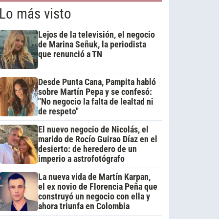
Lo más visto
Lejos de la televisión, el negocio
de Marina Señuk, la periodista
que renunció a TN
Desde Punta Cana, Pampita habló
sobre Martín Pepa y se confesó:
"No negocio la falta de lealtad ni
de respeto"
El nuevo negocio de Nicolás, el
marido de Rocío Guirao Díaz en el
desierto: de heredero de un
imperio a astrofotógrafo
La nueva vida de Martín Karpan,
el ex novio de Florencia Peña que
construyó un negocio con ella y
ahora triunfa en Colombia