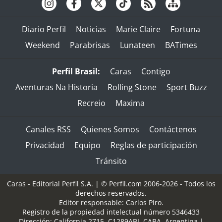
Diario Perfil
Noticias
Marie Claire
Fortuna
Weekend
Parabrisas
Lunateen
BATimes
Perfil Brasil:
Caras
Contigo
Aventuras Na Historia
Rolling Stone
Sport Buzz
Recreio
Maxima
Canales RSS
Quienes Somos
Contáctenos
Privacidad
Equipo
Reglas de participación
Tránsito
Caras - Editorial Perfil S.A.
| © Perfil.com 2006-2026 - Todos los
derechos reservados.
Editor responsable: Carlos Piro.
Registro de la propiedad intelectual número 5346433
Dirección:
California 2715
,
C1289ABI
,
CABA, Argentina
|