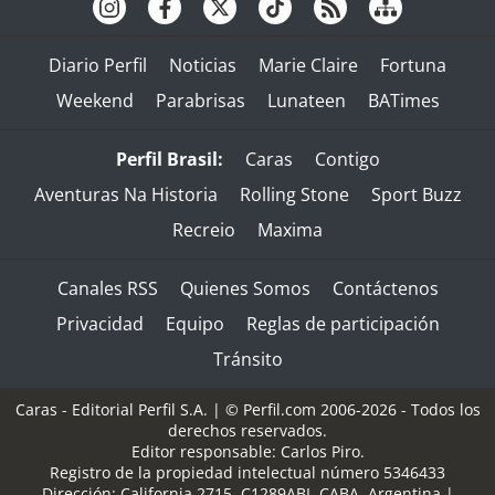
Diario Perfil
Noticias
Marie Claire
Fortuna
Weekend
Parabrisas
Lunateen
BATimes
Perfil Brasil:
Caras
Contigo
Aventuras Na Historia
Rolling Stone
Sport Buzz
Recreio
Maxima
Canales RSS
Quienes Somos
Contáctenos
Privacidad
Equipo
Reglas de participación
Tránsito
Caras - Editorial Perfil S.A.
| © Perfil.com 2006-2026 - Todos los
derechos reservados.
Editor responsable: Carlos Piro.
Registro de la propiedad intelectual número 5346433
Dirección:
California 2715
,
C1289ABI
,
CABA, Argentina
|