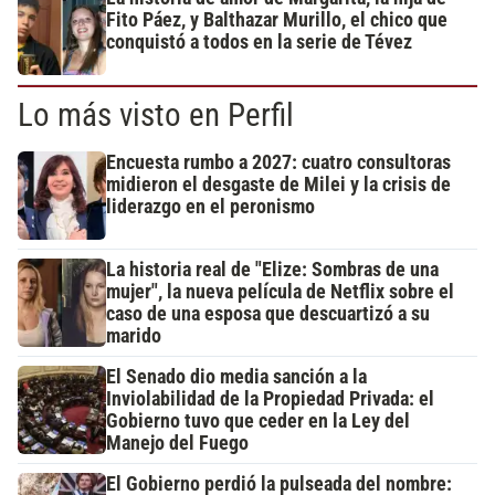
Fito Páez, y Balthazar Murillo, el chico que
conquistó a todos en la serie de Tévez
Lo más visto en Perfil
Encuesta rumbo a 2027: cuatro consultoras
midieron el desgaste de Milei y la crisis de
liderazgo en el peronismo
La historia real de "Elize: Sombras de una
mujer", la nueva película de Netflix sobre el
caso de una esposa que descuartizó a su
marido
El Senado dio media sanción a la
Inviolabilidad de la Propiedad Privada: el
Gobierno tuvo que ceder en la Ley del
Manejo del Fuego
El Gobierno perdió la pulseada del nombre: