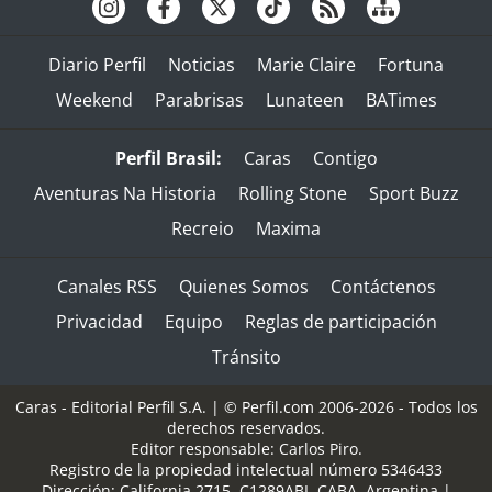
Diario Perfil
Noticias
Marie Claire
Fortuna
Weekend
Parabrisas
Lunateen
BATimes
Perfil Brasil:
Caras
Contigo
Aventuras Na Historia
Rolling Stone
Sport Buzz
Recreio
Maxima
Canales RSS
Quienes Somos
Contáctenos
Privacidad
Equipo
Reglas de participación
Tránsito
Caras - Editorial Perfil S.A.
| © Perfil.com 2006-2026 - Todos los
derechos reservados.
Editor responsable: Carlos Piro.
Registro de la propiedad intelectual número 5346433
Dirección:
California 2715
,
C1289ABI
,
CABA, Argentina
|