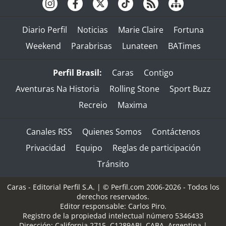
Diario Perfil
Noticias
Marie Claire
Fortuna
Weekend
Parabrisas
Lunateen
BATimes
Perfil Brasil:
Caras
Contigo
Aventuras Na Historia
Rolling Stone
Sport Buzz
Recreio
Maxima
Canales RSS
Quienes Somos
Contáctenos
Privacidad
Equipo
Reglas de participación
Tránsito
Caras - Editorial Perfil S.A.
| © Perfil.com 2006-2026 - Todos los
derechos reservados.
Editor responsable: Carlos Piro.
Registro de la propiedad intelectual número 5346433
Dirección:
California 2715
,
C1289ABI
,
CABA, Argentina
|