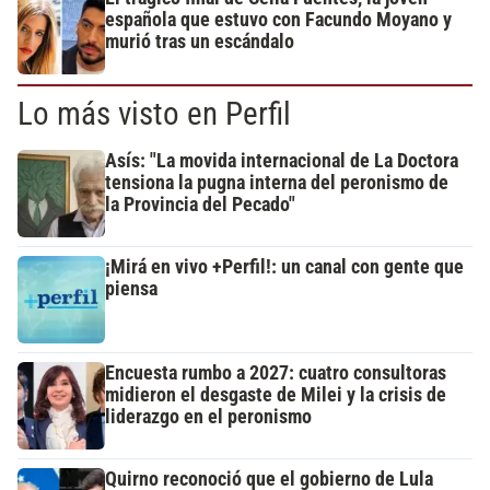
española que estuvo con Facundo Moyano y
murió tras un escándalo
Lo más visto en Perfil
Asís: "La movida internacional de La Doctora
tensiona la pugna interna del peronismo de
la Provincia del Pecado"
¡Mirá en vivo +Perfil!: un canal con gente que
piensa
Encuesta rumbo a 2027: cuatro consultoras
midieron el desgaste de Milei y la crisis de
liderazgo en el peronismo
Quirno reconoció que el gobierno de Lula