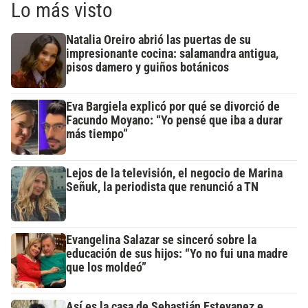
Lo más visto
Natalia Oreiro abrió las puertas de su
impresionante cocina: salamandra antigua,
pisos damero y guiños botánicos
Eva Bargiela explicó por qué se divorció de
Facundo Moyano: “Yo pensé que iba a durar
más tiempo”
Lejos de la televisión, el negocio de Marina
Señuk, la periodista que renunció a TN
Evangelina Salazar se sinceró sobre la
educación de sus hijos: “Yo no fui una madre
que los moldeó”
Así es la casa de Sebastián Estevanez e