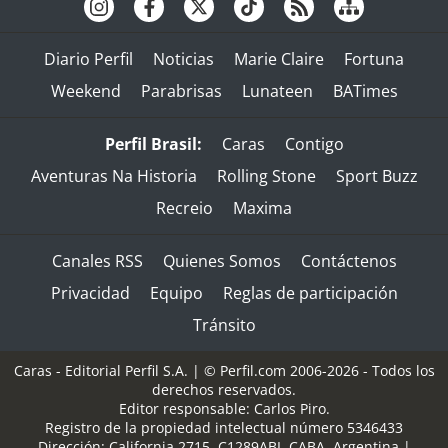
Diario Perfil
Noticias
Marie Claire
Fortuna
Weekend
Parabrisas
Lunateen
BATimes
Perfil Brasil:
Caras
Contigo
Aventuras Na Historia
Rolling Stone
Sport Buzz
Recreio
Maxima
Canales RSS
Quienes Somos
Contáctenos
Privacidad
Equipo
Reglas de participación
Tránsito
Caras - Editorial Perfil S.A.
| © Perfil.com 2006-2026 - Todos los
derechos reservados.
Editor responsable: Carlos Piro.
Registro de la propiedad intelectual número 5346433
Dirección:
California 2715
,
C1289ABI
,
CABA, Argentina
|