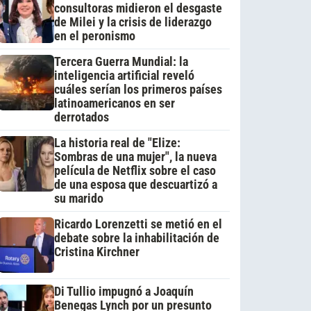
consultoras midieron el desgaste
de Milei y la crisis de liderazgo
en el peronismo
Tercera Guerra Mundial: la
inteligencia artificial reveló
cuáles serían los primeros países
latinoamericanos en ser
derrotados
La historia real de "Elize:
Sombras de una mujer", la nueva
película de Netflix sobre el caso
de una esposa que descuartizó a
su marido
Ricardo Lorenzetti se metió en el
debate sobre la inhabilitación de
Cristina Kirchner
Di Tullio impugnó a Joaquín
Benegas Lynch por un presunto