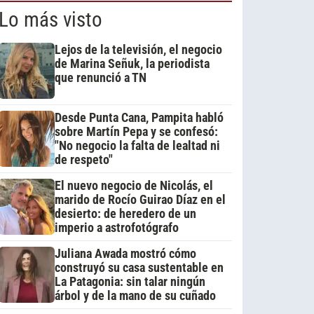
Lo más visto
Lejos de la televisión, el negocio
de Marina Señuk, la periodista
que renunció a TN
Desde Punta Cana, Pampita habló
sobre Martín Pepa y se confesó:
"No negocio la falta de lealtad ni
de respeto"
El nuevo negocio de Nicolás, el
marido de Rocío Guirao Díaz en el
desierto: de heredero de un
imperio a astrofotógrafo
Juliana Awada mostró cómo
construyó su casa sustentable en
La Patagonia: sin talar ningún
árbol y de la mano de su cuñado