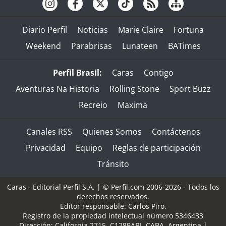
Diario Perfil
Noticias
Marie Claire
Fortuna
Weekend
Parabrisas
Lunateen
BATimes
Perfil Brasil:
Caras
Contigo
Aventuras Na Historia
Rolling Stone
Sport Buzz
Recreio
Maxima
Canales RSS
Quienes Somos
Contáctenos
Privacidad
Equipo
Reglas de participación
Tránsito
Caras - Editorial Perfil S.A.
| © Perfil.com 2006-2026 - Todos los
derechos reservados.
Editor responsable: Carlos Piro.
Registro de la propiedad intelectual número 5346433
Dirección:
California 2715
,
C1289ABI
,
CABA, Argentina
|