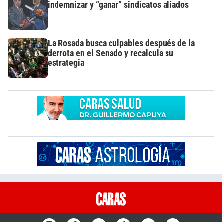
indemnizar y “ganar” sindicatos aliados
La Rosada busca culpables después de la
derrota en el Senado y recalcula su
estrategia