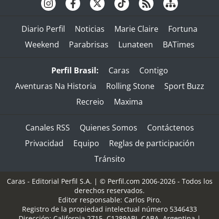
Diario Perfil
Noticias
Marie Claire
Fortuna
Weekend
Parabrisas
Lunateen
BATimes
Perfil Brasil:
Caras
Contigo
Aventuras Na Historia
Rolling Stone
Sport Buzz
Recreio
Maxima
Canales RSS
Quienes Somos
Contáctenos
Privacidad
Equipo
Reglas de participación
Tránsito
Caras - Editorial Perfil S.A.
| © Perfil.com 2006-2026 - Todos los
derechos reservados.
Editor responsable: Carlos Piro.
Registro de la propiedad intelectual número 5346433
Dirección:
California 2715
,
C1289ABI
,
CABA, Argentina
|