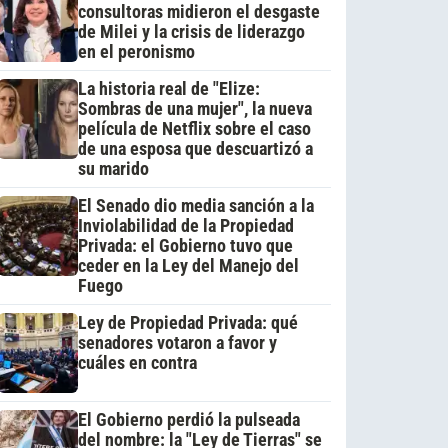
consultoras midieron el desgaste
de Milei y la crisis de liderazgo
en el peronismo
La historia real de "Elize:
Sombras de una mujer", la nueva
película de Netflix sobre el caso
de una esposa que descuartizó a
su marido
El Senado dio media sanción a la
Inviolabilidad de la Propiedad
Privada: el Gobierno tuvo que
ceder en la Ley del Manejo del
Fuego
Ley de Propiedad Privada: qué
senadores votaron a favor y
cuáles en contra
El Gobierno perdió la pulseada
del nombre: la "Ley de Tierras" se