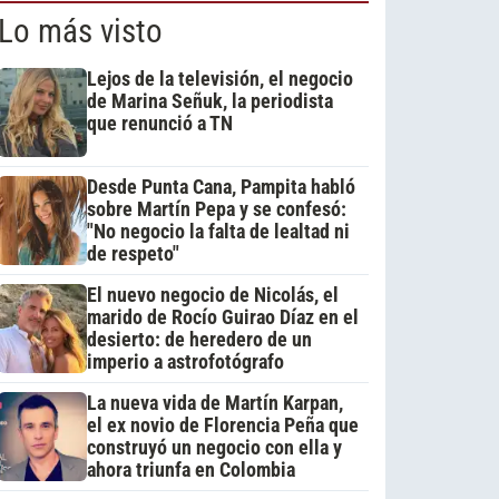
Lo más visto
Lejos de la televisión, el negocio
de Marina Señuk, la periodista
que renunció a TN
Desde Punta Cana, Pampita habló
sobre Martín Pepa y se confesó:
"No negocio la falta de lealtad ni
de respeto"
El nuevo negocio de Nicolás, el
marido de Rocío Guirao Díaz en el
desierto: de heredero de un
imperio a astrofotógrafo
La nueva vida de Martín Karpan,
el ex novio de Florencia Peña que
construyó un negocio con ella y
ahora triunfa en Colombia