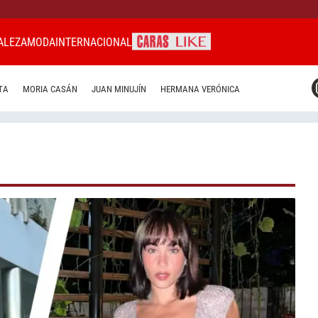
ALEZA
MODA
INTERNACIONAL
CARAS MIAMI
TA
MORIA CASÁN
JUAN MINUJÍN
HERMANA VERÓNICA
CARAS BRASIL
CARAS URUGUAY