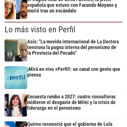
española que estuvo con Facundo Moyano y
murió tras un escándalo
Lo más visto en Perfil
Asís: "La movida internacional de La Doctora
tensiona la pugna interna del peronismo de
la Provincia del Pecado"
¡Mirá en vivo +Perfil!: un canal con gente que
piensa
Encuesta rumbo a 2027: cuatro consultoras
midieron el desgaste de Milei y la crisis de
liderazgo en el peronismo
Quirno reconoció que el gobierno de Lula