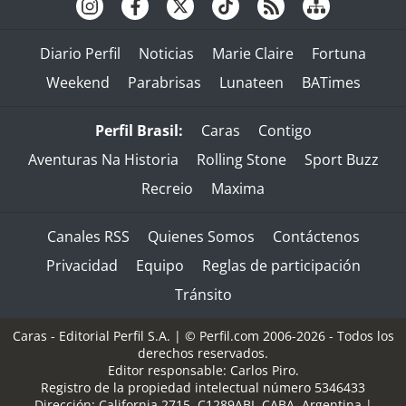
Diario Perfil
Noticias
Marie Claire
Fortuna
Weekend
Parabrisas
Lunateen
BATimes
Perfil Brasil:
Caras
Contigo
Aventuras Na Historia
Rolling Stone
Sport Buzz
Recreio
Maxima
Canales RSS
Quienes Somos
Contáctenos
Privacidad
Equipo
Reglas de participación
Tránsito
Caras - Editorial Perfil S.A.
| © Perfil.com 2006-2026 - Todos los
derechos reservados.
Editor responsable: Carlos Piro.
Registro de la propiedad intelectual número 5346433
Dirección:
California 2715
,
C1289ABI
,
CABA, Argentina
|