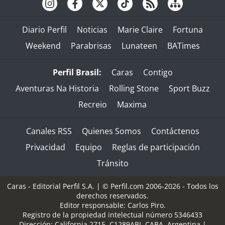
Diario Perfil
Noticias
Marie Claire
Fortuna
Weekend
Parabrisas
Lunateen
BATimes
Perfil Brasil:
Caras
Contigo
Aventuras Na Historia
Rolling Stone
Sport Buzz
Recreio
Maxima
Canales RSS
Quienes Somos
Contáctenos
Privacidad
Equipo
Reglas de participación
Tránsito
Caras - Editorial Perfil S.A.
| © Perfil.com 2006-2026 - Todos los
derechos reservados.
Editor responsable: Carlos Piro.
Registro de la propiedad intelectual número 5346433
Dirección:
California 2715
,
C1289ABI
,
CABA, Argentina
|