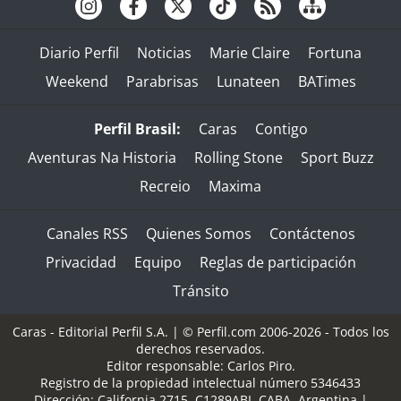
Diario Perfil
Noticias
Marie Claire
Fortuna
Weekend
Parabrisas
Lunateen
BATimes
Perfil Brasil:
Caras
Contigo
Aventuras Na Historia
Rolling Stone
Sport Buzz
Recreio
Maxima
Canales RSS
Quienes Somos
Contáctenos
Privacidad
Equipo
Reglas de participación
Tránsito
Caras - Editorial Perfil S.A.
| © Perfil.com 2006-2026 - Todos los
derechos reservados.
Editor responsable: Carlos Piro.
Registro de la propiedad intelectual número 5346433
Dirección:
California 2715
,
C1289ABI
,
CABA, Argentina
|