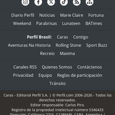
Diario Perfil
Noticias
Marie Claire
Fortuna
Weekend
Parabrisas
Lunateen
BATimes
Perfil Brasil:
Caras
Contigo
Aventuras Na Historia
Rolling Stone
Sport Buzz
Recreio
Maxima
Canales RSS
Quienes Somos
Contáctenos
Privacidad
Equipo
Reglas de participación
Tránsito
Caras - Editorial Perfil S.A.
| © Perfil.com 2006-2026 - Todos los
derechos reservados.
Editor responsable: Carlos Piro.
Registro de la propiedad intelectual número 5346433
Dirección:
California 2715
,
C1289ABI
,
CABA, Argentina
|