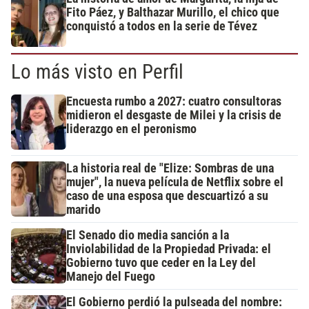
Fito Páez, y Balthazar Murillo, el chico que
conquistó a todos en la serie de Tévez
Lo más visto en Perfil
Encuesta rumbo a 2027: cuatro consultoras
midieron el desgaste de Milei y la crisis de
liderazgo en el peronismo
La historia real de "Elize: Sombras de una
mujer", la nueva película de Netflix sobre el
caso de una esposa que descuartizó a su
marido
El Senado dio media sanción a la
Inviolabilidad de la Propiedad Privada: el
Gobierno tuvo que ceder en la Ley del
Manejo del Fuego
El Gobierno perdió la pulseada del nombre: