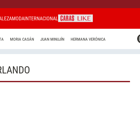
ALEZA
MODA
INTERNACIONAL
CARAS MIAMI
TA
MORIA CASÁN
JUAN MINUJÍN
HERMANA VERÓNICA
CARAS BRASIL
CARAS URUGUAY
RLANDO