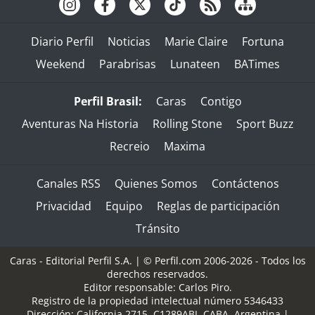
Diario Perfil
Noticias
Marie Claire
Fortuna
Weekend
Parabrisas
Lunateen
BATimes
Perfil Brasil:
Caras
Contigo
Aventuras Na Historia
Rolling Stone
Sport Buzz
Recreio
Maxima
Canales RSS
Quienes Somos
Contáctenos
Privacidad
Equipo
Reglas de participación
Tránsito
Caras - Editorial Perfil S.A.
| © Perfil.com 2006-2026 - Todos los
derechos reservados.
Editor responsable: Carlos Piro.
Registro de la propiedad intelectual número 5346433
Dirección:
California 2715
,
C1289ABI
,
CABA, Argentina
|