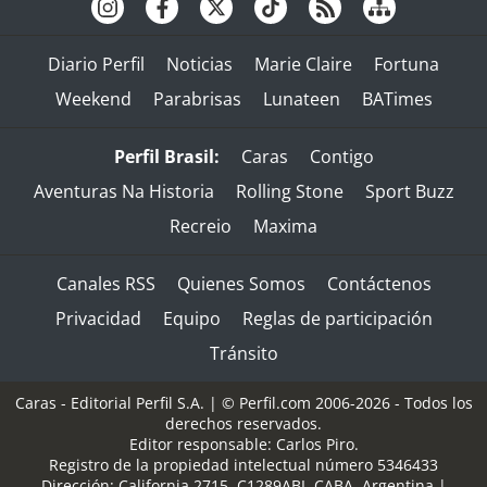
Diario Perfil
Noticias
Marie Claire
Fortuna
Weekend
Parabrisas
Lunateen
BATimes
Perfil Brasil:
Caras
Contigo
Aventuras Na Historia
Rolling Stone
Sport Buzz
Recreio
Maxima
Canales RSS
Quienes Somos
Contáctenos
Privacidad
Equipo
Reglas de participación
Tránsito
Caras - Editorial Perfil S.A.
| © Perfil.com 2006-2026 - Todos los
derechos reservados.
Editor responsable: Carlos Piro.
Registro de la propiedad intelectual número 5346433
Dirección:
California 2715
,
C1289ABI
,
CABA, Argentina
|