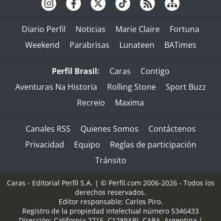
Diario Perfil
Noticias
Marie Claire
Fortuna
Weekend
Parabrisas
Lunateen
BATimes
Perfil Brasil:
Caras
Contigo
Aventuras Na Historia
Rolling Stone
Sport Buzz
Recreio
Maxima
Canales RSS
Quienes Somos
Contáctenos
Privacidad
Equipo
Reglas de participación
Tránsito
Caras - Editorial Perfil S.A.
| © Perfil.com 2006-2026 - Todos los
derechos reservados.
Editor responsable: Carlos Piro.
Registro de la propiedad intelectual número 5346433
Dirección:
California 2715
,
C1289ABI
,
CABA, Argentina
|