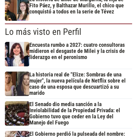
Fito Páez, y Balthazar Murillo, el chico que
conquistó a todos en la serie de Tévez
Lo más visto en Perfil
Encuesta rumbo a 2027: cuatro consultoras
midieron el desgaste de Milei y la crisis de
liderazgo en el peronismo
La historia real de "Elize: Sombras de una
mujer", la nueva película de Netflix sobre el
caso de una esposa que descuartizó a su
marido
El Senado dio media sanción a la
Inviolabilidad de la Propiedad Privada: el
Gobierno tuvo que ceder en la Ley del
Manejo del Fuego
El Gobierno perdió la pulseada del nombre: