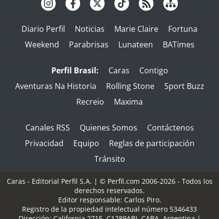
Diario Perfil
Noticias
Marie Claire
Fortuna
Weekend
Parabrisas
Lunateen
BATimes
Perfil Brasil:
Caras
Contigo
Aventuras Na Historia
Rolling Stone
Sport Buzz
Recreio
Maxima
Canales RSS
Quienes Somos
Contáctenos
Privacidad
Equipo
Reglas de participación
Tránsito
Caras - Editorial Perfil S.A.
| © Perfil.com 2006-2026 - Todos los
derechos reservados.
Editor responsable: Carlos Piro.
Registro de la propiedad intelectual número 5346433
Dirección:
California 2715
,
C1289ABI
,
CABA, Argentina
|