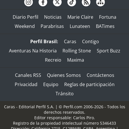
Diario Perfil
Noticias
Marie Claire
Fortuna
Weekend
Parabrisas
Lunateen
BATimes
Perfil Brasil:
Caras
Contigo
Aventuras Na Historia
Rolling Stone
Sport Buzz
Recreio
Maxima
Canales RSS
Quienes Somos
Contáctenos
Privacidad
Equipo
Reglas de participación
Tránsito
Caras - Editorial Perfil S.A.
| © Perfil.com 2006-2026 - Todos los
derechos reservados.
Editor responsable: Carlos Piro.
Registro de la propiedad intelectual número 5346433
Dirección:
California 2715
,
C1289ABI
,
CABA, Argentina
|