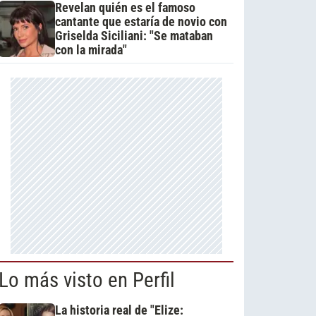
Revelan quién es el famoso
cantante que estaría de novio con
Griselda Siciliani: "Se mataban
con la mirada"
Lo más visto en Perfil
La historia real de "Elize: