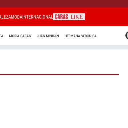
ALEZA
MODA
INTERNACIONAL
CARAS MIAMI
TA
MORIA CASÁN
JUAN MINUJÍN
HERMANA VERÓNICA
CARAS BRASIL
CARAS URUGUAY