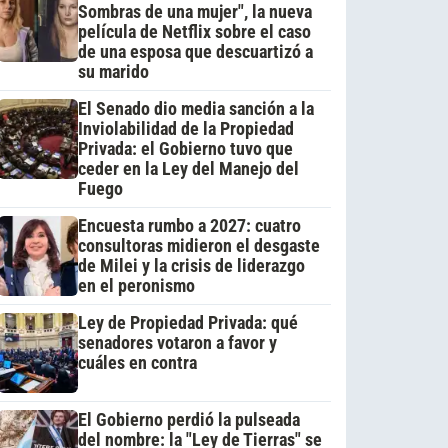
Sombras de una mujer", la nueva
película de Netflix sobre el caso
de una esposa que descuartizó a
su marido
El Senado dio media sanción a la
Inviolabilidad de la Propiedad
Privada: el Gobierno tuvo que
ceder en la Ley del Manejo del
Fuego
Encuesta rumbo a 2027: cuatro
consultoras midieron el desgaste
de Milei y la crisis de liderazgo
en el peronismo
Ley de Propiedad Privada: qué
senadores votaron a favor y
cuáles en contra
El Gobierno perdió la pulseada
del nombre: la "Ley de Tierras" se