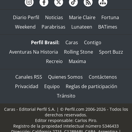
Diario Perfil
Noticias
Marie Claire
Fortuna
Weekend
Parabrisas
Lunateen
BATimes
Perfil Brasil:
Caras
Contigo
Aventuras Na Historia
Rolling Stone
Sport Buzz
Recreio
Maxima
Canales RSS
Quienes Somos
Contáctenos
Privacidad
Equipo
Reglas de participación
Tránsito
Caras - Editorial Perfil S.A.
| © Perfil.com 2006-2026 - Todos los
derechos reservados.
Editor responsable: Carlos Piro.
Registro de la propiedad intelectual número 5346433
Dirección:
California 2715
,
C1289ABI
,
CABA, Argentina
|