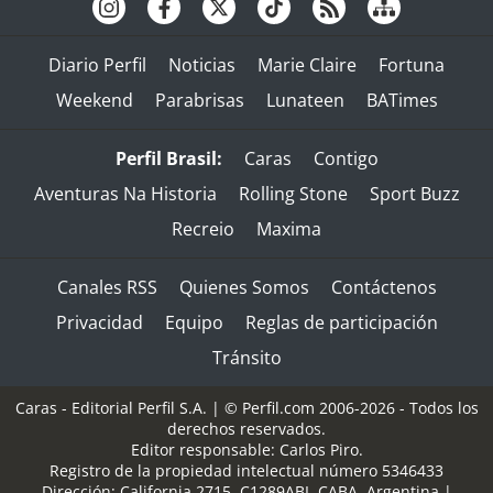
Diario Perfil
Noticias
Marie Claire
Fortuna
Weekend
Parabrisas
Lunateen
BATimes
Perfil Brasil:
Caras
Contigo
Aventuras Na Historia
Rolling Stone
Sport Buzz
Recreio
Maxima
Canales RSS
Quienes Somos
Contáctenos
Privacidad
Equipo
Reglas de participación
Tránsito
Caras - Editorial Perfil S.A.
| © Perfil.com 2006-2026 - Todos los
derechos reservados.
Editor responsable: Carlos Piro.
Registro de la propiedad intelectual número 5346433
Dirección:
California 2715
,
C1289ABI
,
CABA, Argentina
|