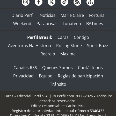
Diario Perfil
Noticias
Marie Claire
Fortuna
Weekend
Parabrisas
Lunateen
BATimes
Perfil Brasil:
Caras
Contigo
Aventuras Na Historia
Rolling Stone
Sport Buzz
Recreio
Maxima
Canales RSS
Quienes Somos
Contáctenos
Privacidad
Equipo
Reglas de participación
Tránsito
Caras - Editorial Perfil S.A.
| © Perfil.com 2006-2026 - Todos los
derechos reservados.
Editor responsable: Carlos Piro.
Registro de la propiedad intelectual número 5346433
Dirección:
California 2715
,
C1289ABI
,
CABA, Argentina
|