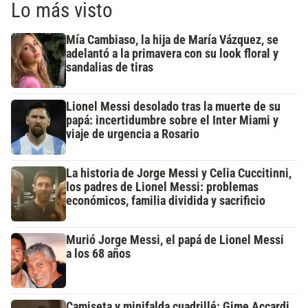
Lo más visto
Mía Cambiaso, la hija de María Vázquez, se
adelantó a la primavera con su look floral y
sandalias de tiras
Lionel Messi desolado tras la muerte de su
papá: incertidumbre sobre el Inter Miami y
viaje de urgencia a Rosario
La historia de Jorge Messi y Celia Cuccitinni,
los padres de Lionel Messi: problemas
económicos, familia dividida y sacrificio
Murió Jorge Messi, el papá de Lionel Messi
a los 68 años
Camiseta y minifalda cuadrillé: Gime Accardi