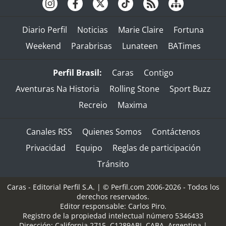
Diario Perfil
Noticias
Marie Claire
Fortuna
Weekend
Parabrisas
Lunateen
BATimes
Perfil Brasil:
Caras
Contigo
Aventuras Na Historia
Rolling Stone
Sport Buzz
Recreio
Maxima
Canales RSS
Quienes Somos
Contáctenos
Privacidad
Equipo
Reglas de participación
Tránsito
Caras - Editorial Perfil S.A.
| © Perfil.com 2006-2026 - Todos los
derechos reservados.
Editor responsable: Carlos Piro.
Registro de la propiedad intelectual número 5346433
Dirección:
California 2715
,
C1289ABI
,
CABA, Argentina
|