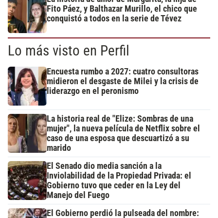
Fito Páez, y Balthazar Murillo, el chico que
conquistó a todos en la serie de Tévez
Lo más visto en Perfil
Encuesta rumbo a 2027: cuatro consultoras
midieron el desgaste de Milei y la crisis de
liderazgo en el peronismo
La historia real de "Elize: Sombras de una
mujer", la nueva película de Netflix sobre el
caso de una esposa que descuartizó a su
marido
El Senado dio media sanción a la
Inviolabilidad de la Propiedad Privada: el
Gobierno tuvo que ceder en la Ley del
Manejo del Fuego
El Gobierno perdió la pulseada del nombre: