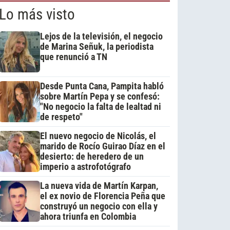
Lo más visto
Lejos de la televisión, el negocio
de Marina Señuk, la periodista
que renunció a TN
Desde Punta Cana, Pampita habló
sobre Martín Pepa y se confesó:
"No negocio la falta de lealtad ni
de respeto"
El nuevo negocio de Nicolás, el
marido de Rocío Guirao Díaz en el
desierto: de heredero de un
imperio a astrofotógrafo
La nueva vida de Martín Karpan,
el ex novio de Florencia Peña que
construyó un negocio con ella y
ahora triunfa en Colombia