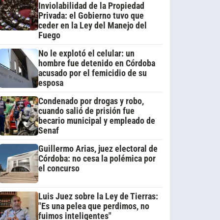
Inviolabilidad de la Propiedad
Privada: el Gobierno tuvo que
ceder en la Ley del Manejo del
Fuego
No le explotó el celular: un
hombre fue detenido en Córdoba
acusado por el femicidio de su
esposa
Condenado por drogas y robo,
cuando salió de prisión fue
becario municipal y empleado de
Senaf
Guillermo Arias, juez electoral de
Córdoba: no cesa la polémica por
el concurso
Luis Juez sobre la Ley de Tierras:
"Es una pelea que perdimos, no
fuimos inteligentes"