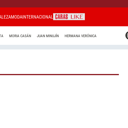
ALEZA
MODA
INTERNACIONAL
CARAS MIAMI
TA
MORIA CASÁN
JUAN MINUJÍN
HERMANA VERÓNICA
CARAS BRASIL
CARAS URUGUAY