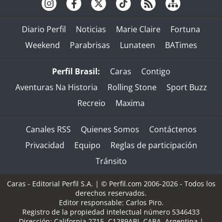
Diario Perfil
Noticias
Marie Claire
Fortuna
Weekend
Parabrisas
Lunateen
BATimes
Perfil Brasil:
Caras
Contigo
Aventuras Na Historia
Rolling Stone
Sport Buzz
Recreio
Maxima
Canales RSS
Quienes Somos
Contáctenos
Privacidad
Equipo
Reglas de participación
Tránsito
Caras - Editorial Perfil S.A.
| © Perfil.com 2006-2026 - Todos los
derechos reservados.
Editor responsable: Carlos Piro.
Registro de la propiedad intelectual número 5346433
Dirección:
California 2715
,
C1289ABI
,
CABA, Argentina
|