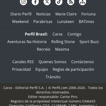
Diario Perfil
Noticias
Marie Claire
Fortuna
Weekend
Parabrisas
Lunateen
BATimes
Perfil Brasil:
Caras
Contigo
Aventuras Na Historia
Rolling Stone
Sport Buzz
Recreio
Maxima
Canales RSS
Quienes Somos
Contáctenos
Privacidad
Equipo
Reglas de participación
Tránsito
Caras - Editorial Perfil S.A.
| © Perfil.com 2006-2026 - Todos los
derechos reservados.
Editor responsable: Carlos Piro.
Registro de la propiedad intelectual número 5346433
Dirección:
California 2715
,
C1289ABI
,
CABA, Argentina
|