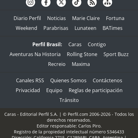
Diario Perfil
Noticias
Marie Claire
Fortuna
Weekend
Parabrisas
Lunateen
BATimes
Perfil Brasil:
Caras
Contigo
Aventuras Na Historia
Rolling Stone
Sport Buzz
Recreio
Maxima
Canales RSS
Quienes Somos
Contáctenos
Privacidad
Equipo
Reglas de participación
Tránsito
Caras - Editorial Perfil S.A.
| © Perfil.com 2006-2026 - Todos los
derechos reservados.
Editor responsable: Carlos Piro.
Registro de la propiedad intelectual número 5346433
Dirección:
California 2715
,
C1289ABI
,
CABA, Argentina
|