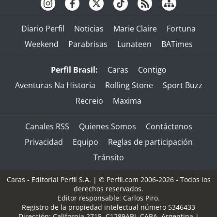
Diario Perfil
Noticias
Marie Claire
Fortuna
Weekend
Parabrisas
Lunateen
BATimes
Perfil Brasil:
Caras
Contigo
Aventuras Na Historia
Rolling Stone
Sport Buzz
Recreio
Maxima
Canales RSS
Quienes Somos
Contáctenos
Privacidad
Equipo
Reglas de participación
Tránsito
Caras - Editorial Perfil S.A.
| © Perfil.com 2006-2026 - Todos los
derechos reservados.
Editor responsable: Carlos Piro.
Registro de la propiedad intelectual número 5346433
Dirección:
California 2715
,
C1289ABI
,
CABA, Argentina
|