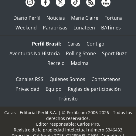
Diario Perfil
Noticias
Marie Claire
Fortuna
Weekend
Parabrisas
Lunateen
BATimes
Perfil Brasil:
Caras
Contigo
Aventuras Na Historia
Rolling Stone
Sport Buzz
Recreio
Maxima
Canales RSS
Quienes Somos
Contáctenos
Privacidad
Equipo
Reglas de participación
Tránsito
Caras - Editorial Perfil S.A.
| © Perfil.com 2006-2026 - Todos los
derechos reservados.
Editor responsable: Carlos Piro.
Registro de la propiedad intelectual número 5346433
Dirección:
California 2715
,
C1289ABI
,
CABA, Argentina
|