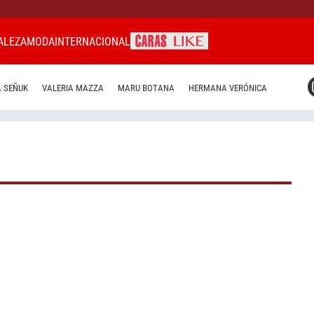
ALEZA
MODA
INTERNACIONAL
CARAS MIAMI
 SEÑUK
VALERIA MAZZA
MARU BOTANA
HERMANA VERÓNICA
CARAS BRASIL
CARAS URUGUAY