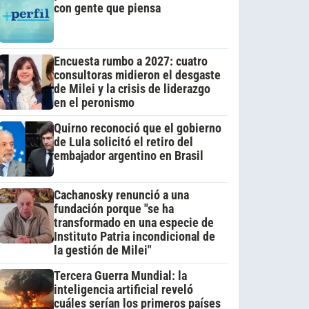
con gente que piensa
Encuesta rumbo a 2027: cuatro
consultoras midieron el desgaste
de Milei y la crisis de liderazgo
en el peronismo
Quirno reconoció que el gobierno
de Lula solicitó el retiro del
embajador argentino en Brasil
Cachanosky renunció a una
fundación porque "se ha
transformado en una especie de
Instituto Patria incondicional de
la gestión de Milei"
Tercera Guerra Mundial: la
inteligencia artificial reveló
cuáles serían los primeros países