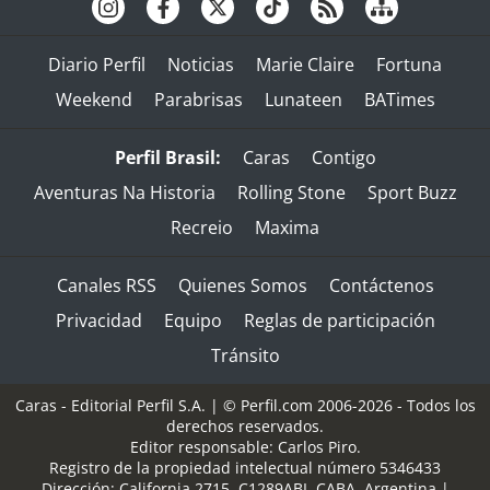
Diario Perfil
Noticias
Marie Claire
Fortuna
Weekend
Parabrisas
Lunateen
BATimes
Perfil Brasil:
Caras
Contigo
Aventuras Na Historia
Rolling Stone
Sport Buzz
Recreio
Maxima
Canales RSS
Quienes Somos
Contáctenos
Privacidad
Equipo
Reglas de participación
Tránsito
Caras - Editorial Perfil S.A.
| © Perfil.com 2006-2026 - Todos los
derechos reservados.
Editor responsable: Carlos Piro.
Registro de la propiedad intelectual número 5346433
Dirección:
California 2715
,
C1289ABI
,
CABA, Argentina
|