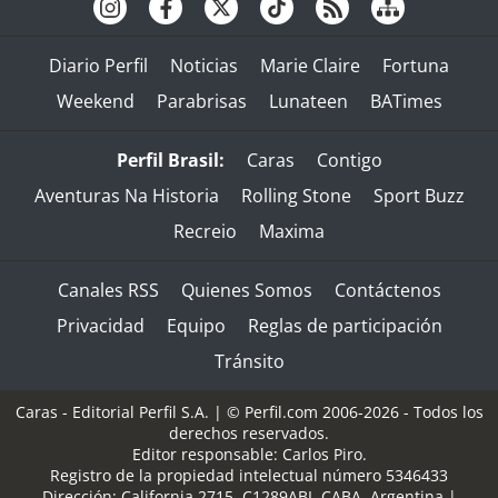
Diario Perfil
Noticias
Marie Claire
Fortuna
Weekend
Parabrisas
Lunateen
BATimes
Perfil Brasil:
Caras
Contigo
Aventuras Na Historia
Rolling Stone
Sport Buzz
Recreio
Maxima
Canales RSS
Quienes Somos
Contáctenos
Privacidad
Equipo
Reglas de participación
Tránsito
Caras - Editorial Perfil S.A.
| © Perfil.com 2006-2026 - Todos los
derechos reservados.
Editor responsable: Carlos Piro.
Registro de la propiedad intelectual número 5346433
Dirección:
California 2715
,
C1289ABI
,
CABA, Argentina
|