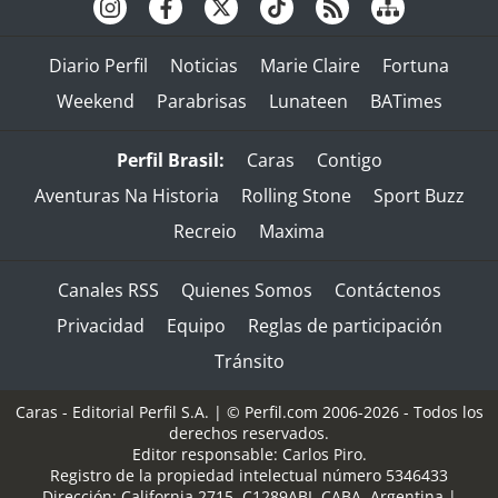
Diario Perfil
Noticias
Marie Claire
Fortuna
Weekend
Parabrisas
Lunateen
BATimes
Perfil Brasil:
Caras
Contigo
Aventuras Na Historia
Rolling Stone
Sport Buzz
Recreio
Maxima
Canales RSS
Quienes Somos
Contáctenos
Privacidad
Equipo
Reglas de participación
Tránsito
Caras - Editorial Perfil S.A.
| © Perfil.com 2006-2026 - Todos los
derechos reservados.
Editor responsable: Carlos Piro.
Registro de la propiedad intelectual número 5346433
Dirección:
California 2715
,
C1289ABI
,
CABA, Argentina
|