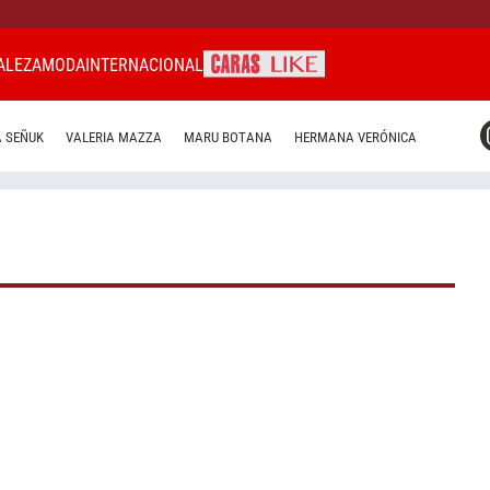
ALEZA
MODA
INTERNACIONAL
CARAS MIAMI
 SEÑUK
VALERIA MAZZA
MARU BOTANA
HERMANA VERÓNICA
CARAS BRASIL
CARAS URUGUAY