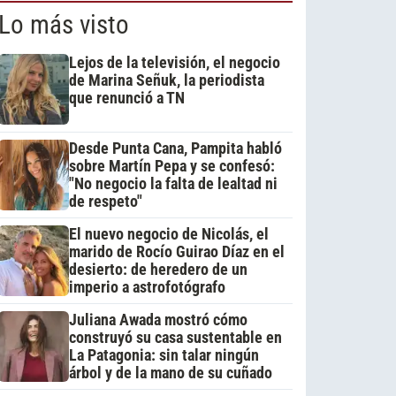
Lo más visto
Lejos de la televisión, el negocio
de Marina Señuk, la periodista
que renunció a TN
Desde Punta Cana, Pampita habló
sobre Martín Pepa y se confesó:
"No negocio la falta de lealtad ni
de respeto"
El nuevo negocio de Nicolás, el
marido de Rocío Guirao Díaz en el
desierto: de heredero de un
imperio a astrofotógrafo
Juliana Awada mostró cómo
construyó su casa sustentable en
La Patagonia: sin talar ningún
árbol y de la mano de su cuñado