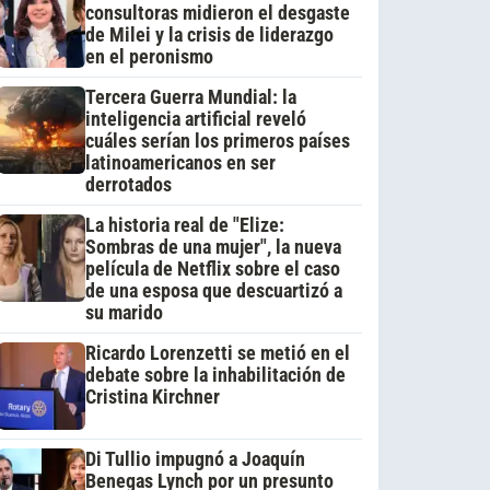
consultoras midieron el desgaste
de Milei y la crisis de liderazgo
en el peronismo
Tercera Guerra Mundial: la
inteligencia artificial reveló
cuáles serían los primeros países
latinoamericanos en ser
derrotados
La historia real de "Elize:
Sombras de una mujer", la nueva
película de Netflix sobre el caso
de una esposa que descuartizó a
su marido
Ricardo Lorenzetti se metió en el
debate sobre la inhabilitación de
Cristina Kirchner
Di Tullio impugnó a Joaquín
Benegas Lynch por un presunto