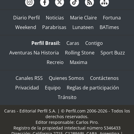
Diario Perfil
Noticias
Marie Claire
Fortuna
Weekend
Parabrisas
Lunateen
BATimes
Perfil Brasil:
Caras
Contigo
Aventuras Na Historia
Rolling Stone
Sport Buzz
Recreio
Maxima
Canales RSS
Quienes Somos
Contáctenos
Privacidad
Equipo
Reglas de participación
Tránsito
Caras - Editorial Perfil S.A.
| © Perfil.com 2006-2026 - Todos los
derechos reservados.
Editor responsable: Carlos Piro.
Registro de la propiedad intelectual número 5346433
Dirección:
California 2715
,
C1289ABI
,
CABA, Argentina
|