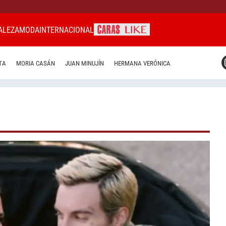
ALEZA
MODA
INTERNACIONAL
CARAS MIAMI
TA
MORIA CASÁN
JUAN MINUJÍN
HERMANA VERÓNICA
CARAS BRASIL
CARAS URUGUAY