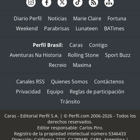
Diario Perfil
Noticias
Marie Claire
Fortuna
Weekend
Parabrisas
Lunateen
BATimes
Perfil Brasil:
Caras
Contigo
Aventuras Na Historia
Rolling Stone
Sport Buzz
Recreio
Maxima
Canales RSS
Quienes Somos
Contáctenos
Privacidad
Equipo
Reglas de participación
Tránsito
Caras - Editorial Perfil S.A.
| © Perfil.com 2006-2026 - Todos los
derechos reservados.
Editor responsable: Carlos Piro.
Registro de la propiedad intelectual número 5346433
Dirección:
California 2715
,
C1289ABI
,
CABA, Argentina
|