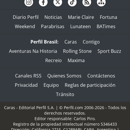
Diario Perfil
Noticias
Marie Claire
Fortuna
Weekend
Parabrisas
Lunateen
BATimes
Perfil Brasil:
Caras
Contigo
Aventuras Na Historia
Rolling Stone
Sport Buzz
Recreio
Maxima
Canales RSS
Quienes Somos
Contáctenos
Privacidad
Equipo
Reglas de participación
Tránsito
Caras - Editorial Perfil S.A.
| © Perfil.com 2006-2026 - Todos los
derechos reservados.
Editor responsable: Carlos Piro.
Registro de la propiedad intelectual número 5346433
Dirección:
California 2715
,
C1289ABI
,
CABA, Argentina
|