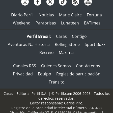
Diario Perfil
Noticias
Marie Claire
Fortuna
Weekend
Parabrisas
Lunateen
BATimes
Perfil Brasil:
Caras
Contigo
Aventuras Na Historia
Rolling Stone
Sport Buzz
Recreio
Maxima
Canales RSS
Quienes Somos
Contáctenos
Privacidad
Equipo
Reglas de participación
Tránsito
Caras - Editorial Perfil S.A.
| © Perfil.com 2006-2026 - Todos los
derechos reservados.
Editor responsable: Carlos Piro.
Registro de la propiedad intelectual número 5346433
Dirección:
California 2715
,
C1289ABI
,
CABA, Argentina
|