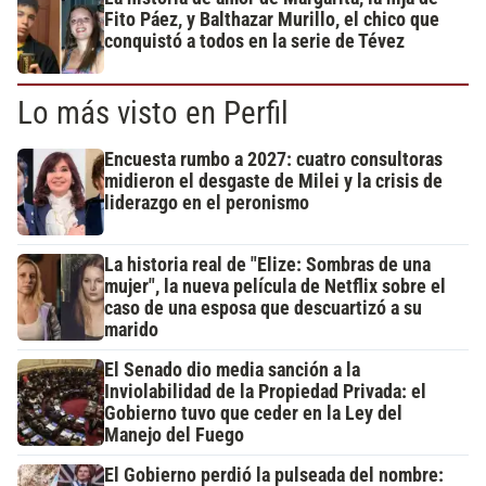
Fito Páez, y Balthazar Murillo, el chico que
conquistó a todos en la serie de Tévez
Lo más visto en Perfil
Encuesta rumbo a 2027: cuatro consultoras
midieron el desgaste de Milei y la crisis de
liderazgo en el peronismo
La historia real de "Elize: Sombras de una
mujer", la nueva película de Netflix sobre el
caso de una esposa que descuartizó a su
marido
El Senado dio media sanción a la
Inviolabilidad de la Propiedad Privada: el
Gobierno tuvo que ceder en la Ley del
Manejo del Fuego
El Gobierno perdió la pulseada del nombre: