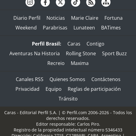
Diario Perfil
Noticias
Marie Claire
Fortuna
Weekend
Parabrisas
Lunateen
BATimes
Perfil Brasil:
Caras
Contigo
Aventuras Na Historia
Rolling Stone
Sport Buzz
Recreio
Maxima
Canales RSS
Quienes Somos
Contáctenos
Privacidad
Equipo
Reglas de participación
Tránsito
Caras - Editorial Perfil S.A.
| © Perfil.com 2006-2026 - Todos los
derechos reservados.
Editor responsable: Carlos Piro.
Registro de la propiedad intelectual número 5346433
Dirección:
California 2715
,
C1289ABI
,
CABA, Argentina
|