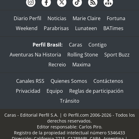
Diario Perfil
Noticias
Marie Claire
Fortuna
Weekend
Parabrisas
Lunateen
BATimes
Perfil Brasil:
Caras
Contigo
Aventuras Na Historia
Rolling Stone
Sport Buzz
Recreio
Maxima
Canales RSS
Quienes Somos
Contáctenos
Privacidad
Equipo
Reglas de participación
Tránsito
Caras - Editorial Perfil S.A.
| © Perfil.com 2006-2026 - Todos los
derechos reservados.
Editor responsable: Carlos Piro.
Registro de la propiedad intelectual número 5346433
Dirección:
California 2715
,
C1289ABI
,
CABA, Argentina
|