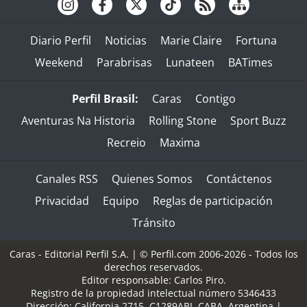
Diario Perfil
Noticias
Marie Claire
Fortuna
Weekend
Parabrisas
Lunateen
BATimes
Perfil Brasil:
Caras
Contigo
Aventuras Na Historia
Rolling Stone
Sport Buzz
Recreio
Maxima
Canales RSS
Quienes Somos
Contáctenos
Privacidad
Equipo
Reglas de participación
Tránsito
Caras - Editorial Perfil S.A.
| © Perfil.com 2006-2026 - Todos los
derechos reservados.
Editor responsable: Carlos Piro.
Registro de la propiedad intelectual número 5346433
Dirección:
California 2715
,
C1289ABI
,
CABA, Argentina
|