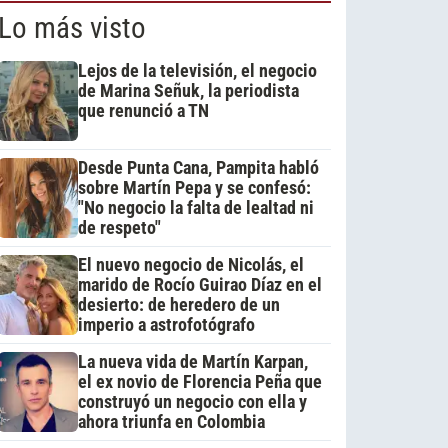
Lo más visto
Lejos de la televisión, el negocio
de Marina Señuk, la periodista
que renunció a TN
Desde Punta Cana, Pampita habló
sobre Martín Pepa y se confesó:
"No negocio la falta de lealtad ni
de respeto"
El nuevo negocio de Nicolás, el
marido de Rocío Guirao Díaz en el
desierto: de heredero de un
imperio a astrofotógrafo
La nueva vida de Martín Karpan,
el ex novio de Florencia Peña que
construyó un negocio con ella y
ahora triunfa en Colombia