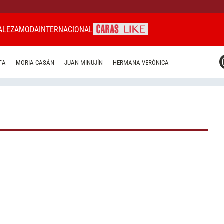
ALEZA
MODA
INTERNACIONAL
CARAS MIAMI
TA
MORIA CASÁN
JUAN MINUJÍN
HERMANA VERÓNICA
CARAS BRASIL
CARAS URUGUAY