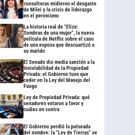
consultoras midieron el desgaste
de Milei y la crisis de liderazgo
en el peronismo
La historia real de "Elize:
Sombras de una mujer", la nueva
película de Netflix sobre el caso
de una esposa que descuartizó a
su marido
El Senado dio media sanción a la
Inviolabilidad de la Propiedad
Privada: el Gobierno tuvo que
ceder en la Ley del Manejo del
Fuego
Ley de Propiedad Privada: qué
senadores votaron a favor y
cuáles en contra
El Gobierno perdió la pulseada
del nombre: la "Ley de Tierras" se