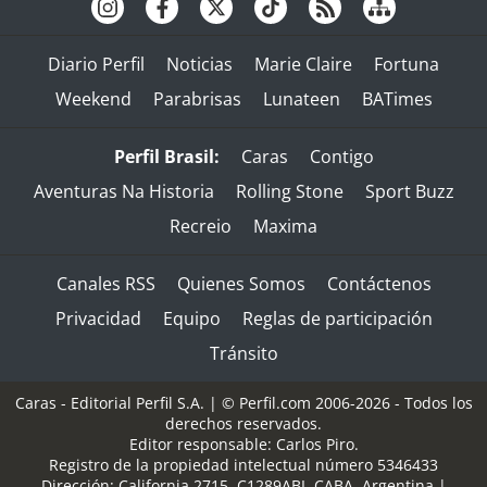
Diario Perfil
Noticias
Marie Claire
Fortuna
Weekend
Parabrisas
Lunateen
BATimes
Perfil Brasil:
Caras
Contigo
Aventuras Na Historia
Rolling Stone
Sport Buzz
Recreio
Maxima
Canales RSS
Quienes Somos
Contáctenos
Privacidad
Equipo
Reglas de participación
Tránsito
Caras - Editorial Perfil S.A.
| © Perfil.com 2006-2026 - Todos los
derechos reservados.
Editor responsable: Carlos Piro.
Registro de la propiedad intelectual número 5346433
Dirección:
California 2715
,
C1289ABI
,
CABA, Argentina
|