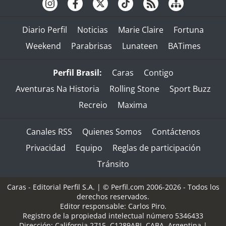
Diario Perfil
Noticias
Marie Claire
Fortuna
Weekend
Parabrisas
Lunateen
BATimes
Perfil Brasil:
Caras
Contigo
Aventuras Na Historia
Rolling Stone
Sport Buzz
Recreio
Maxima
Canales RSS
Quienes Somos
Contáctenos
Privacidad
Equipo
Reglas de participación
Tránsito
Caras - Editorial Perfil S.A.
| © Perfil.com 2006-2026 - Todos los
derechos reservados.
Editor responsable: Carlos Piro.
Registro de la propiedad intelectual número 5346433
Dirección:
California 2715
,
C1289ABI
,
CABA, Argentina
|