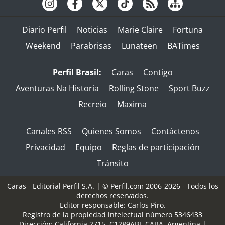
Diario Perfil
Noticias
Marie Claire
Fortuna
Weekend
Parabrisas
Lunateen
BATimes
Perfil Brasil:
Caras
Contigo
Aventuras Na Historia
Rolling Stone
Sport Buzz
Recreio
Maxima
Canales RSS
Quienes Somos
Contáctenos
Privacidad
Equipo
Reglas de participación
Tránsito
Caras - Editorial Perfil S.A.
| © Perfil.com 2006-2026 - Todos los
derechos reservados.
Editor responsable: Carlos Piro.
Registro de la propiedad intelectual número 5346433
Dirección:
California 2715
,
C1289ABI
,
CABA, Argentina
|