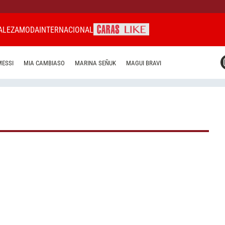
ALEZA
MODA
INTERNACIONAL
CARAS MIAMI
MESSI
MIA CAMBIASO
MARINA SEÑUK
MAGUI BRAVI
CARAS BRASIL
CARAS URUGUAY