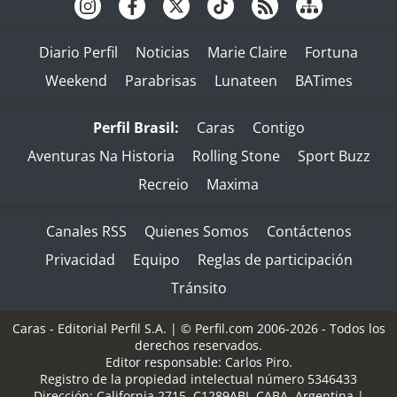
Diario Perfil
Noticias
Marie Claire
Fortuna
Weekend
Parabrisas
Lunateen
BATimes
Perfil Brasil:
Caras
Contigo
Aventuras Na Historia
Rolling Stone
Sport Buzz
Recreio
Maxima
Canales RSS
Quienes Somos
Contáctenos
Privacidad
Equipo
Reglas de participación
Tránsito
Caras - Editorial Perfil S.A.
| © Perfil.com 2006-2026 - Todos los
derechos reservados.
Editor responsable: Carlos Piro.
Registro de la propiedad intelectual número 5346433
Dirección:
California 2715
,
C1289ABI
,
CABA, Argentina
|